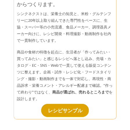
からつくります。
シンクネクストは、栄養士の知見と、米粉・グルテンフ
リーに20年以上取り組んできた専門性をベースに、生
協・スーパー等の小売流通、食品メーカー、調理器具メ
ーカー向けに、レシピ開発・料理撮影・動画制作を社内
で一貫制作しています。
商品や食材の特徴を起点に、生活者が「作ってみたい・
買ってみたい」と感じるレシピへ落とし込み、売場・カ
タログ・EC・SNS・Webで一貫して使える販促コンテン
ツに整えます。企画・試作・レシピ化・フードスタイリ
ング・撮影・動画制作までを一体で対応し、再現性・商
品訴求・栄養コメント・アレルギー配慮まで確認。”作っ
て終わり”ではなく、
商品が選ばれ、売れるところまで
を
設計します。
レシピサンプル