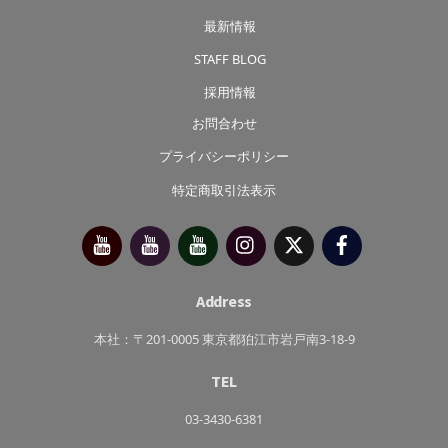
最新情報
STAFF BLOG
採用情報
お問合わせ
プライバシーポリシー
特定商取引法表示
今
べ
べ
Instagram
X（旧
Facebook
別
っ
っ
Twitter）
府
ぷ
ぷ
靖
キ
た
子
ッ
か
チ
さ
Address
ン
き
っ
ち
本社：〒201-0005 東京都狛江市岩戸南3-18-9
ん
TEL
03-3430-6381