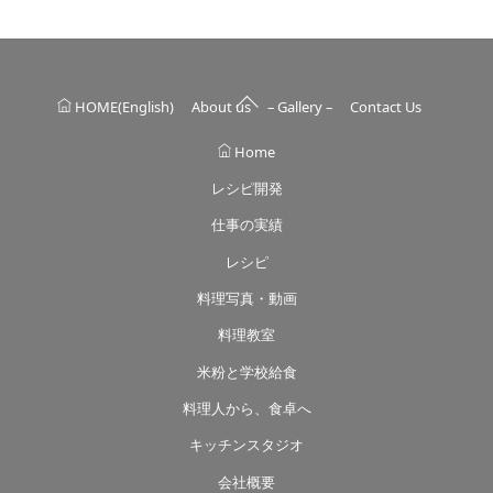
Back
HOME(English)
About us
– Gallery –
Contact Us
To
Top
Home
レシピ開発
仕事の実績
レシピ
料理写真・動画
料理教室
米粉と学校給食
料理人から、食卓へ
キッチンスタジオ
会社概要