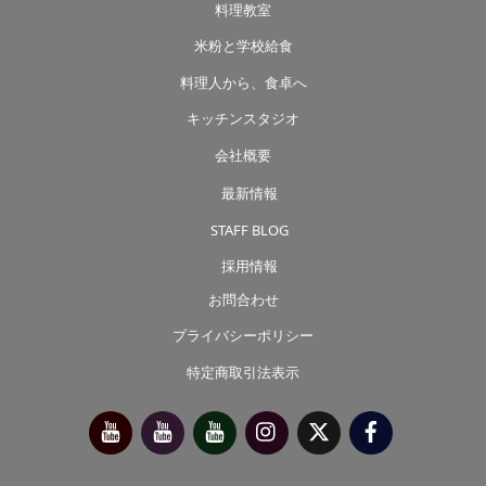
料理教室
米粉と学校給食
料理人から、食卓へ
キッチンスタジオ
会社概要
最新情報
STAFF BLOG
採用情報
お問合わせ
プライバシーポリシー
特定商取引法表示
今
べ
べ
Instagram
X（旧
Facebook
別
っ
っ
Twitter）
府
ぷ
ぷ
靖
キ
た
子
ッ
か
チ
さ