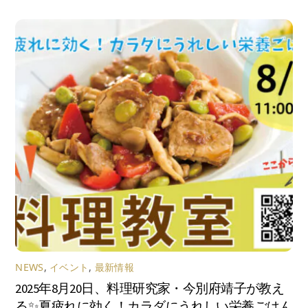
NEWS
,
イベント
,
最新情報
2025年8月20日、料理研究家・今別府靖子が教え
る✨夏疲れに効く！カラダにうれしい栄養ごはん