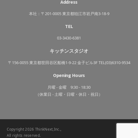
Address
ン
き
っ
ち
本社：〒201-0005 東京都狛江市岩戸南3-18-9
ん
TEL
03-3430-6381
キッチンスタジオ
〒156-0055 東京都世田谷区船橋1-9-22 金子ビル3F TEL(03)6310-9534
Opening Hours
月曜 - 金曜 9:30 - 18:30
（休業日 - 土曜・日曜・休日・祝日）
Copyright 2026 ThinkNext,Inc.,
All rights reserved.