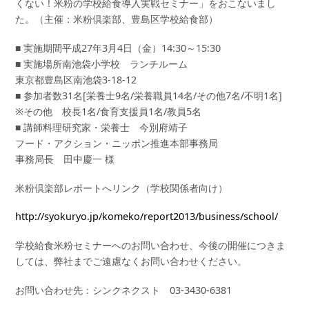
くない！米粉の学校給食導入実戦セミナー」をおこないまし
た。（主催：米粉倶楽部、豊島区学校給食部）
■ 実施期間平成27年3月4日（金）14:30～15:30
■ 実施場所南池袋小学校 ランチルーム
東京都豊島区南池袋3-18-12
■ 参加者数31名[栄養士9名/栄養職員14名/その他7名/不明1名]
※その他 校長1名/食育支援員1名/教員5名
■ 講師料理研究家・栄養士 今別府靖子
フード・アクション・ニッポン推進本部事務局
事務局長 田中慶一 様
米粉倶楽部レポートへリンク（学校関係者向け）
http://syokuryo.jp/komeko/report2013/business/school/
学校給食米粉セミナーへのお問い合わせ、今後の開催につきま
しては、弊社までご遠慮なくお問い合わせください。
お問い合わせ先：シンクネクスト 03-3430-6381