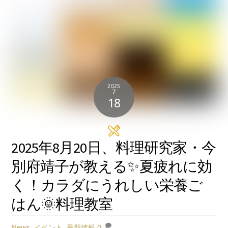
2025
7
18
2025年8月20日、料理研究家・今
別府靖子が教える✨夏疲れに効
く！カラダにうれしい栄養ご
はん🌞料理教室
News
,
イベント
,
最新情報
0