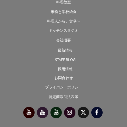
料理教室
米粉と学校給食
料理人から、食卓へ
キッチンスタジオ
会社概要
最新情報
STAFF BLOG
採用情報
お問合わせ
プライバシーポリシー
特定商取引法表示
今
べ
べ
Instagram
X（旧
Facebook
別
っ
っ
Twitter）
府
ぷ
ぷ
靖
キ
た
子
ッ
か
チ
さ