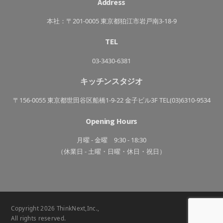
Address
ン
き
っ
ち
本社：〒201-0005 東京都狛江市岩戸南3-18-9
ん
TEL
03-3430-6381
キッチンスタジオ
〒156-0055 東京都世田谷区船橋1-9-22 金子ビル3F TEL(03)6310-9534
Opening Hours
月曜 - 金曜 9:30 - 18:30
（休業日 - 土曜・日曜・休日・祝日）
Copyright 2026 ThinkNext,Inc.,
All rights reserved.