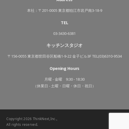
ン
き
っ
ち
本社：〒201-0005 東京都狛江市岩戸南3-18-9
ん
TEL
03-3430-6381
キッチンスタジオ
〒156-0055 東京都世田谷区船橋1-9-22 金子ビル3F TEL(03)6310-9534
Opening Hours
月曜 - 金曜 9:30 - 18:30
（休業日 - 土曜・日曜・休日・祝日）
Copyright 2026 ThinkNext,Inc.,
All rights reserved.