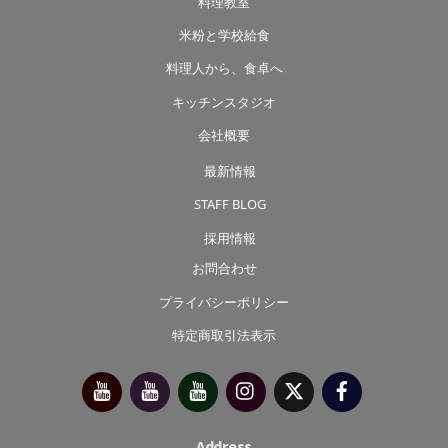
料理教室
米粉と学校給食
料理人から、食卓へ
キッチンスタジオ
会社概要
最新情報
STAFF BLOG
採用情報
お問合わせ
プライバシーポリシー
特定商取引法表示
今
べ
べ
Instagram
X（旧
Facebook
別
っ
っ
Twitter）
府
ぷ
ぷ
靖
キ
た
子
ッ
か
チ
さ
Address