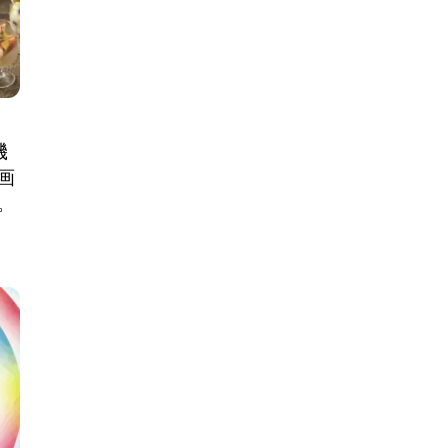
機
画
。