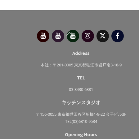
今
べ
べ
Instagram
X（旧
Facebo
Back
別
っ
っ
Twitter）
府
ぷ
ぷ
To
靖
キ
た
子
ッ
か
Top
チ
さ
Address
ン
き
っ
ち
本社：〒201-0005 東京都狛江市岩戸南3-18-9
ん
TEL
03-3430-6381
キッチンスタジオ
〒156-0055 東京都世田谷区船橋1-9-22 金子ビル3F
TEL(03)6310-9534
Opening Hours