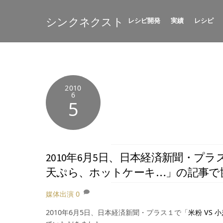
Skip
to
シンクネクスト
レシピ開発
実績
レシピ
content
2010
6
5
2010年6月5日、日本経済新聞・プ
天ぷら、ホットケーキ…」の記事で
媒体出演
0
2010年6月5日、日本経済新聞・プラス１で「
米粉 VS