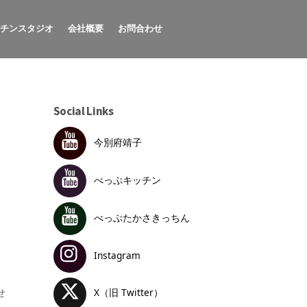
ッチンスタジオ
会社概要
お問合わせ
Social Links
今別府靖子
べっぷキッチン
？
べっぷたかさきっちん
Instagram
せ
X（旧 Twitter）