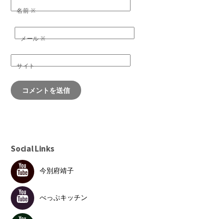
名前
※
メール
※
サイト
Social Links
今別府靖子
べっぷキッチン