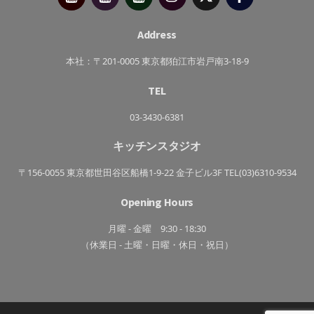
府
ぷ
ぷ
靖
キ
た
子
ッ
か
チ
さ
Address
ン
き
っ
ち
本社：〒201-0005 東京都狛江市岩戸南3-18-9
ん
TEL
03-3430-6381
キッチンスタジオ
〒156-0055 東京都世田谷区船橋1-9-22 金子ビル3F TEL(03)6310-9534
Opening Hours
月曜 - 金曜 9:30 - 18:30
（休業日 - 土曜・日曜・休日・祝日）