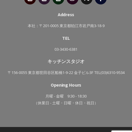
府
ぷ
ぷ
靖
キ
た
子
ッ
か
チ
さ
Address
ン
き
っ
ち
本社：〒201-0005 東京都狛江市岩戸南3-18-9
ん
TEL
03-3430-6381
キッチンスタジオ
〒156-0055 東京都世田谷区船橋1-9-22 金子ビル3F TEL(03)6310-9534
Opening Hours
月曜 - 金曜 9:30 - 18:30
（休業日 - 土曜・日曜・休日・祝日）