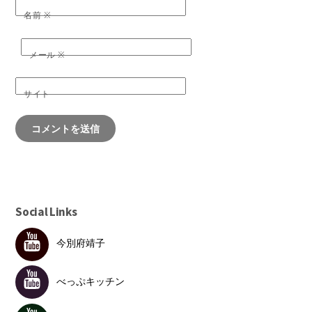
名前
※
メール
※
サイト
Social Links
今別府靖子
べっぷキッチン