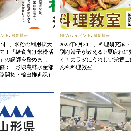
ベント
,
最新情報
NEWS
,
イベント
,
最新情報
2月5日、米粉の利用拡大
2025年8月20日、料理研究家
て！「給食向け米粉活
別府靖子が教える✨夏疲れに
」の講師を務めまし
く！カラダにうれしい栄養ご
催：山形県農林水産部
ん🌞料理教室
路開拓・輸出推進課）