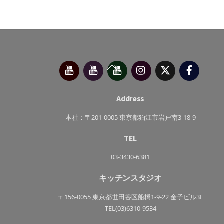
今
べ
べ
Instagram
X（旧
Facebo
Back
別
っ
っ
Twitter）
府
ぷ
ぷ
To
靖
キ
た
子
ッ
か
Top
チ
さ
Address
ン
き
っ
ち
本社：〒201-0005 東京都狛江市岩戸南3-18-9
ん
TEL
03-3430-6381
キッチンスタジオ
〒156-0055 東京都世田谷区船橋1-9-22 金子ビル3F
TEL(03)6310-9534