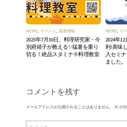
NEWS
,
イベント
,
最新情報
NEWS
,
イ
2025年7月30日、料理研究家・今
2024年
別府靖子が教える✨猛暑を乗り
利!美味
切る！絶品スタミナ🌞料理教室
入セミナ
ました。
コメントを残す
メールアドレスが公開されることはありません。
※
が付