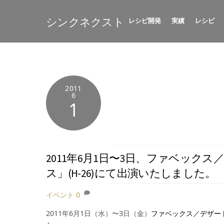
Skip
to
シンクネクスト
レシピ開発
実績
レシピ
content
2011
6
1
2011年6月1日〜3日、ファベッ
ス」(H-26)にて出演いたしました。
イベント
0
2011年6月1日（水）〜3日（金）
ファベックス／デザー