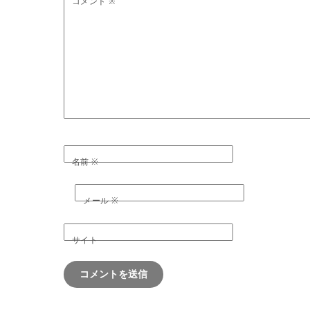
コメント
※
名前
※
メール
※
サイト