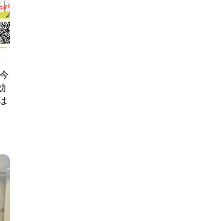
・今
効
は