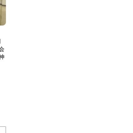
用
会
神