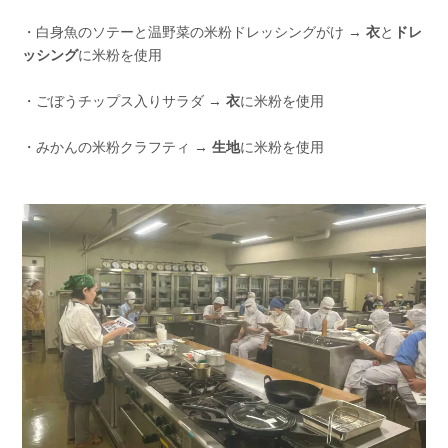
・白身魚のソテーと温野菜の米粉ドレッシングがけ →
衣
と
ドレ
ッシング
に米粉を使用
・ごぼうチップス入りサラダ →
衣
に米粉を使用
・みかんの米粉クラフティ →
生地
に米粉を使用