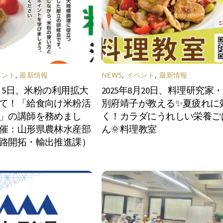
ベント
,
最新情報
NEWS
,
イベント
,
最新情報
2月5日、米粉の利用拡大
2025年8月20日、料理研究家
て！「給食向け米粉活
別府靖子が教える✨夏疲れに
」の講師を務めまし
く！カラダにうれしい栄養ご
催：山形県農林水産部
ん🌞料理教室
路開拓・輸出推進課）