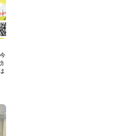
・今
効
は