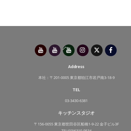
今
べ
べ
Instagram
X（旧
Facebo
Back
別
っ
っ
Twitter）
府
ぷ
ぷ
To
靖
キ
た
子
ッ
か
Top
チ
さ
Address
ン
き
っ
ち
本社：〒201-0005 東京都狛江市岩戸南3-18-9
ん
TEL
03-3430-6381
キッチンスタジオ
〒156-0055 東京都世田谷区船橋1-9-22 金子ビル3F
TEL(03)6310-9534