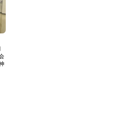
用
会
神