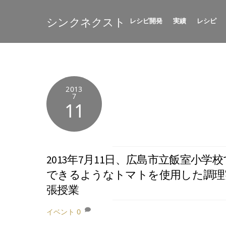
Skip
to
シンクネクスト
レシピ開発
実績
レシピ
content
2013
7
11
2013年7月11日、広島市立飯室小
できるようなトマトを使用した調理
張授業
イベント
0