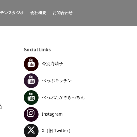
ッチンスタジオ
会社概要
お問合わせ
Social Links
今別府靖子
べっぷキッチン
食
べっぷたかさきっちん
出
Instagram
X（旧 Twitter）