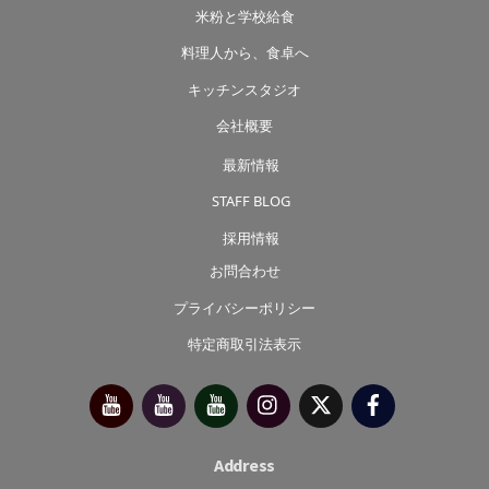
米粉と学校給食
料理人から、食卓へ
キッチンスタジオ
会社概要
最新情報
STAFF BLOG
採用情報
お問合わせ
プライバシーポリシー
特定商取引法表示
今
べ
べ
Instagram
X（旧
Facebook
別
っ
っ
Twitter）
府
ぷ
ぷ
靖
キ
た
子
ッ
か
チ
さ
Address
ン
き
っ