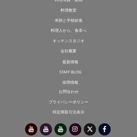
料理教室
米粉と学校給食
料理人から、食卓へ
キッチンスタジオ
会社概要
最新情報
STAFF BLOG
採用情報
お問合わせ
プライバシーポリシー
特定商取引法表示
今
べ
べ
Instagram
X（旧
Facebook
別
っ
っ
Twitter）
府
ぷ
ぷ
靖
キ
た