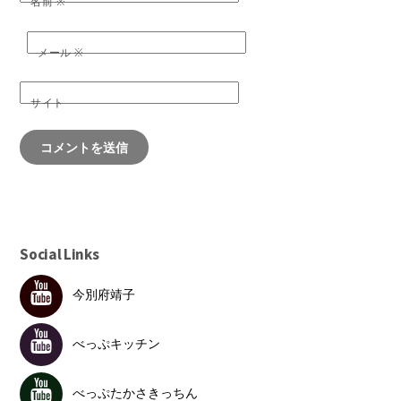
名前
※
メール
※
サイト
Social Links
今別府靖子
べっぷキッチン
べっぷたかさきっちん