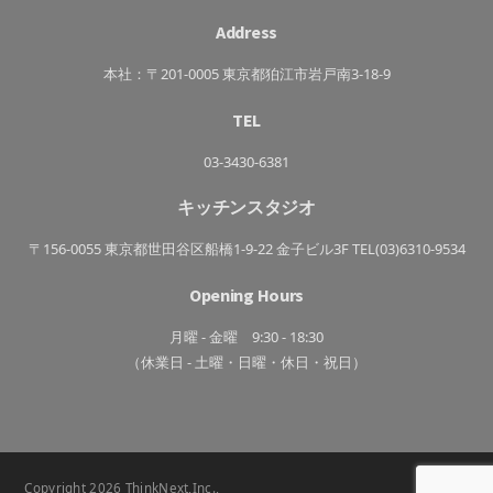
子
ッ
か
チ
さ
Address
ン
き
っ
ち
本社：〒201-0005 東京都狛江市岩戸南3-18-9
ん
TEL
03-3430-6381
キッチンスタジオ
〒156-0055 東京都世田谷区船橋1-9-22 金子ビル3F TEL(03)6310-9534
Opening Hours
月曜 - 金曜 9:30 - 18:30
（休業日 - 土曜・日曜・休日・祝日）
Copyright 2026 ThinkNext,Inc.,