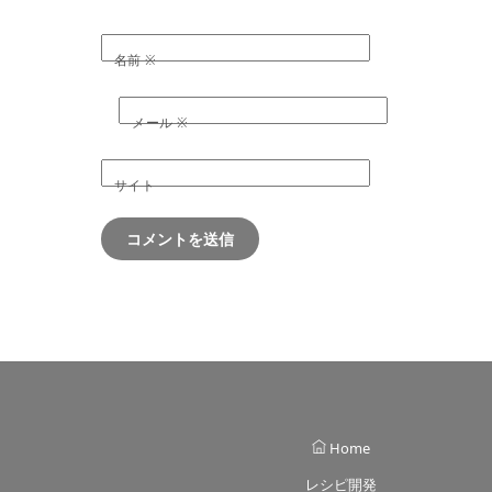
名前
※
メール
※
サイト
Home
レシピ開発