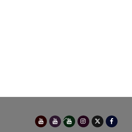
今
べ
べ
Instagram
X（旧
Facebo
Back
別
っ
っ
Twitter）
府
ぷ
ぷ
To
靖
キ
た
子
ッ
か
Top