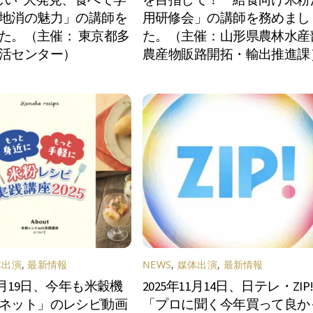
地消の魅力」の講師を
用研修会」の講師を務めまし
た。（主催： 東京都多
た。（主催：山形県農林水産
活センター）
農産物販路開拓・輸出推進課
体出演
,
最新情報
NEWS
,
媒体出演
,
最新情報
12月19日、今年も米穀機
2025年11月14日、日テレ・ZIP
ネット」のレシピ動画
「プロに聞く今年買って良か