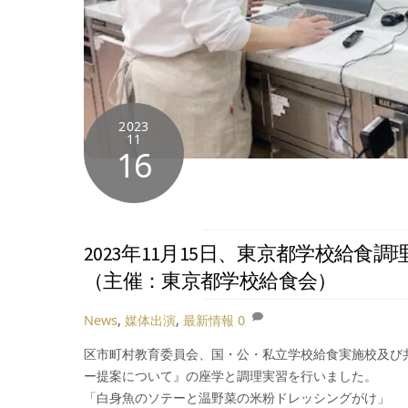
2023
11
16
2023年11月15日、東京都学校給
（主催：東京都学校給食会）
News
,
媒体出演
,
最新情報
0
区市町村教育委員会、国・公・私立学校給食実施校及び
ー提案について』の座学と調理実習を行いました。
「白身魚のソテーと温野菜の米粉ドレッシングがけ」