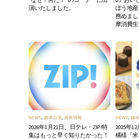
演いたしました。
ぼう地産
務めまし
摩消費生
NEWS
,
媒体出演
,
最新情報
NEWS
,
媒
2026年1月21日、日テレ・ZIP!特
2025年
集はもっと早く知りたかった！
構様「米