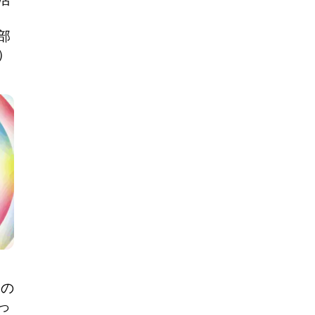
部
）
!の
っ