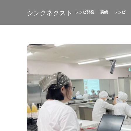
Skip
to
シンクネクスト
レシピ開発
実績
レシピ
content