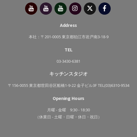
今
べ
べ
Instagram
X（旧
Facebook
別
っ
っ
Twitter）
府
ぷ
ぷ
靖
キ
た
子
ッ
か
チ
さ
Address
ン
き
っ
ち
本社：〒201-0005 東京都狛江市岩戸南3-18-9
ん
TEL
03-3430-6381
キッチンスタジオ
〒156-0055 東京都世田谷区船橋1-9-22 金子ビル3F TEL(03)6310-9534
Opening Hours
月曜 - 金曜 9:30 - 18:30
（休業日 - 土曜・日曜・休日・祝日）