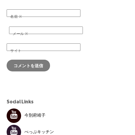
名前
※
メール
※
サイト
Social Links
今別府靖子
べっぷキッチン